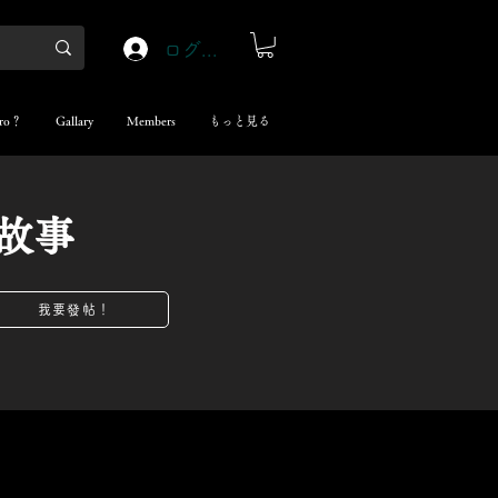
ログイン
ro？
Gallary
Members
もっと見る
故事
我要發帖！