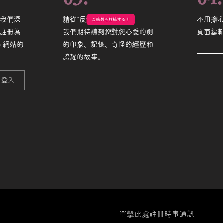
，我們深
請從“反饋”頁面發帖。
不用擔
或註冊為
我們期待聽到您對您心愛的劍
頁面編
o 網站的
的印象、記憶、奇怪的經歷和
誇耀的故事。
登入
單擊此處註冊時事通訊