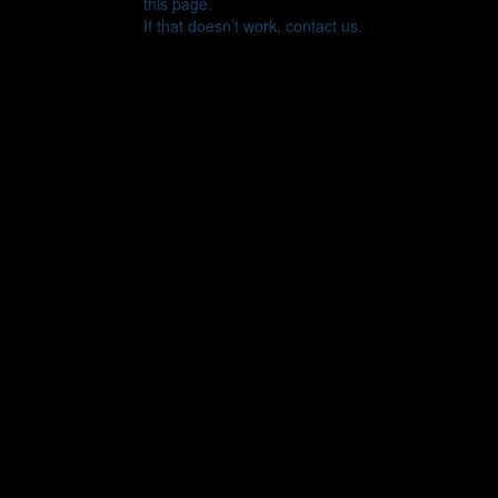
this page.
If that doesn’t work, contact us.