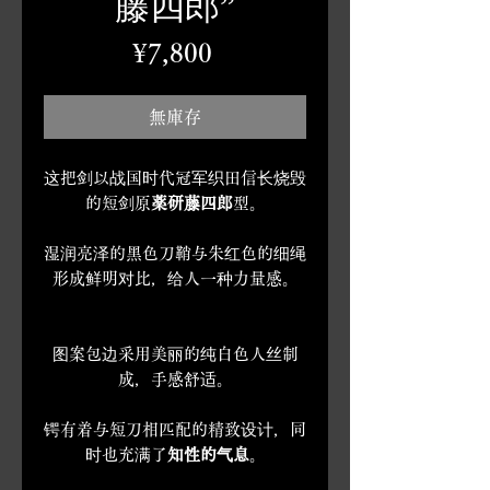
藤四郎”
價
¥7,800
格
無庫存
这把剑以战国时代冠军织田信长烧毁
的短剑原
薬研藤四郎
型。
湿润亮泽的黑色刀鞘与朱红色的细绳
形成鲜明对比，给人一种力量感。
图案包边采用美丽的纯白色人丝制
成，手感舒适。
锷有着与短刀相匹配的精致设计，同
时也充满了
知性的气息
。