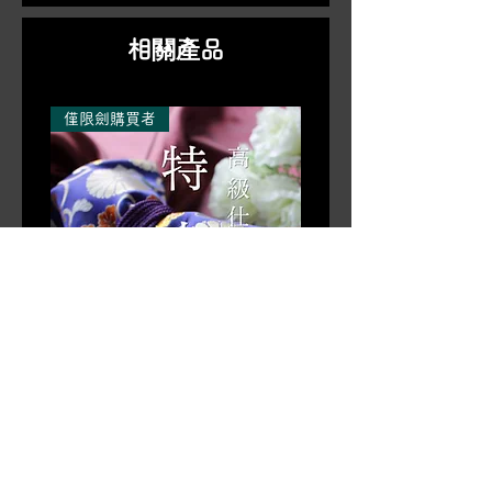
类的含糊说法，所以请只告诉我们
另外，
仅限购买刀剑的顾客，
我们还会
坏，您必须在7天内联系送货公司，如
是“紧”还是“松”。）请注意，如果您
根据要求向您发送“仿刀证书”数据，方
果未及时送货，我们将无法赔偿您。）
相關產品
想改变鲤鱼嘴的松紧程度，我们将
便拍照或海外运输时随身携带，如有需
不接受换货。交货后，请提前感谢
要，请告知我们。请。
您的理解。
*如果您想将收据、声明和仿剑证书打
僅限劍購買者
拥有仿剑不需要许可证，但请小心
印在纸上，我们将在产品发货时发送给
处理。
您，因此请在下订单时告知我们。请注
我们的商店仅通过我们的网上商店
意，如果商品在发货后才发货，您将需
进行销售。
要支付额外的邮费。
[*僅限劍購買者] 高品質完