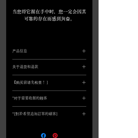
当您将它握在手中时，您一定会因其
可靠的存在而感到兴奋。
产品信息
*您想拥有“薬研藤四郎”的特别剑袋吗？
关于退货和退款
从这里您可以购买。
一般来说，我们不接受因客户方便而退
*尺寸：总长约31厘米（刀片长度约
【购买前请先检查！ ]
货或换货。
20.5厘米），重量：约385克
我们仅在以下情况下接受退货和换货。
由于每件作品均由工匠手工制作，
有缺陷的产品
*对于需要收据的顾客
因此可能会存在小划痕、油漆不均
*材质：刀鞘为木质（杂志木），手柄
​运输过程中的损坏
匀、变色或与照片色差。请注意。
（鲫肌）为树脂材质，锷、刀片、金属
为了实现基于SDGs的无纸化系统，
不
我收到的商品与我订购的商品不同
由于手工制作，鲤鱼嘴的硬度可能
配件为金属（锌合金）材质，下绳为人
*[對於希望追加訂單的顧客]
包括报表、收据和仿剑证书。
如果您想退货或换货，请
在收到商品后
存在个体差异。
如果您需要，请在
丝材质。
如果您需要收据（或对账单），我们将
7 天内
通过电子邮件或联系表格与我们
有關額外訂單（合併運送），請參閱
订购时告知我们您想要“坚固”还是
在稍后将其发送给您
，因此请给我们发
联系。
「如何購物」下的「購買 2 件或更多商
“宽松”。
（我们不能接受“有点松”之
送电子邮件并自行打印。
（特别请注意，如在送货过程中出现损
品的顧客」。