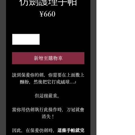
仿劍護理手帕
價
¥660
格
數量
*
新增至購物車
說到保養你的劍，你需要在上面撒上
麵粉，然後把它打成絨球…♪
但這很嚴重。
當你用仿劍執行此操作時，刀冠就會
消失！
因此，在保養仿劍時，
這條手帕就完