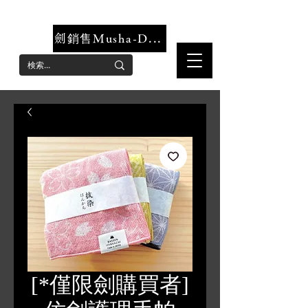
可靠安全的仿劍店，女性仿劍網店
劍銷售Musha-Dokoro
[*僅限劍購買者]