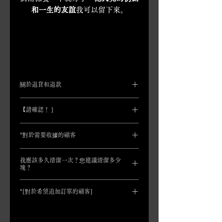
和一生的友誼
我可以留下來。
關於退貨和退款
一般來說，我們不接受因客戶方便而退
【請確認！ ]
貨或換貨。
我們僅在以下情況下接受退貨和換貨。
僅限從本店購買仿劍的顧客。
可供
有缺陷的產品
*對於需要收據的顧客
購買。
​運送過程中損壞
您也可以稍後只購買護理手帕。
確
為了實現基於永續發展目標的無紙化
我收到的商品與我訂購的商品不同
認您是否在這裡購買了仿真劍後，
我應該多久清潔一次？您建議清潔多少
社會，
不包括報表、收據和仿劍證書。
​如果您想退貨或換貨，
必須在收到產品
塊？
我們將透過電子郵件發送給您。
如果您需要收據（或對帳單），請給我
後 7 天內
請透過電子郵件或聯絡表單與
顏色可能與照片不同。請注意。
們發送電子郵件，我們將在稍後將其發
維護頻率為
有時
沒關係！
我們聯絡。
*[對於希望追加訂單的顧客]
送給您。
因此，數量
請自行列印。
每揮劍 2 到 3 次就可以拿
(​請注意，特別是關於運輸過程中的損
還，
到一塊。
僅限購買劍的顧客
你知道！
如果您願意，我
壞，您必須在7天內聯繫送貨公司。如
有關額外訂單（合併運送），請參閱
們也會向您發送「仿劍證書」數據，這
果您在7天內不這樣做，我們將無法賠
「如何購物」下的「購買 2 件或更多商