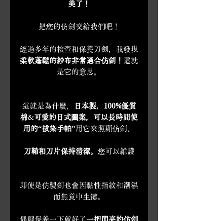
美了！
把您的仿劍交給我們吧！
經過多年的檢查和保養刀劍，我發現
柔軟蓬鬆的紗布非常適合仿劍！
這就
是它的意思。
這就是為什麼，
日本製，100%優質
棉
&
可愛的日式圖案，可以長時間使
用的“拔染手帕”
用它來照顧仿劍，
刀鞘和刀片保持清潔。
您可以維護
即使是仿製劍也會因黏性指紋和潮濕
而無意中生鏽。
偶爾保養一下就好了
一把閃亮的仿劍