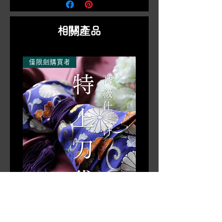
些數據在隨身攜帶、拍照或海外運輸時
償您。請。 )
品的顧客」。
會有用，所以如果您需要，請告訴我
們。
相關產品
*如果您想將收據、聲明和仿劍證書印
在紙上，請在下訂單時告知我們，我們
僅限劍購買者
將在產品發貨的同時將其發送給您。請
注意，如果商品在出貨後才出貨，您將
需要支付額外的郵資。
[*僅限劍購買者] 高品質完