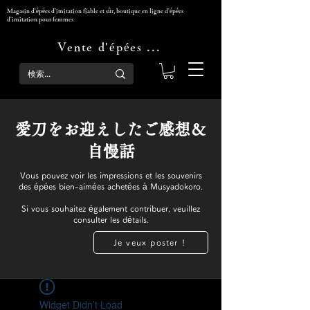
Magasin d'épées d'imitation fiable et sûr, boutique en ligne d'épées
d'imitation pour femmes
Vente d'épées Mushadokoro
​愛刀をお迎えしたご感想＆
自慢話
Vous pouvez voir les impressions et les souvenirs
des épées bien-aimées achetées à Musyadokoro.
Si vous souhaitez également contribuer, veuillez
consulter les détails.
Je veux poster !
Widget Didn’t Load