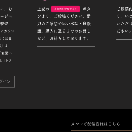
めに、む
上記の ボタ
ご投稿
ページへ
ンより、ご投稿ください。愛
り、い
新規登
刀のご感想や思い出話・自慢
いただ
話、購入に至るまでのお話し
ださい♪
Sアカウン
など、お待ちしております。
後に会員
集」よ
ご変更い
利用下さ
グイン
メルマガ配信登録はこちら