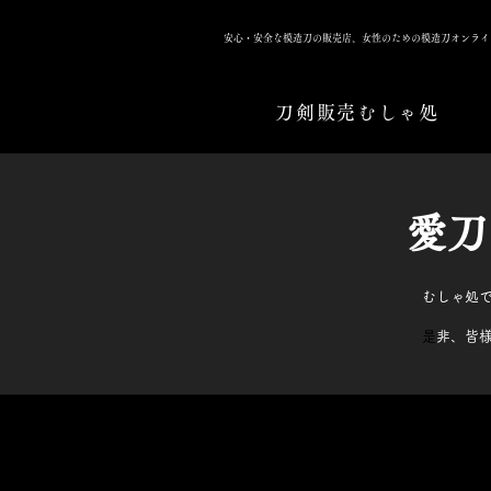
安心・安全な模造刀の販売店、女性のための模造刀オンライ
刀剣販売むしゃ処
​愛
むしゃ処
​
是非、皆