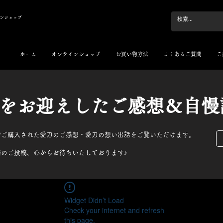
ンショップ
ホーム
オンラインショップ
お買い物方法
よくあるご質問
ご
刀をお迎えしたご感想＆自慢
でご購入された愛刀のご感想・愛刀の想い出話をご覧いただけます。
様のご投稿、心からお待ちいたしております♪
Widget Didn’t Load
Check your internet and refresh
this page.