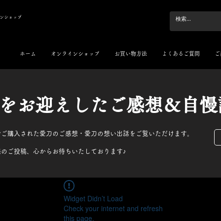
ンショップ
ホーム
オンラインショップ
お買い物方法
よくあるご質問
ご
刀をお迎えしたご感想＆自慢
でご購入された愛刀のご感想・愛刀の想い出話をご覧いただけます。
様のご投稿、心からお待ちいたしております♪
Widget Didn’t Load
Check your internet and refresh
this page.