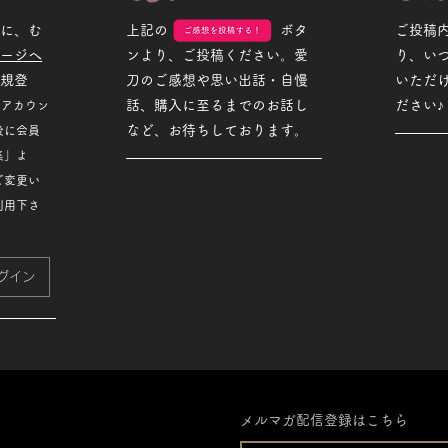
めに、む
上記の ボタ
ご投稿
ページへ
ンより、ご投稿ください。愛
り、い
新規登
刀のご感想や思い出話・自慢
いただ
話、購入に至るまでのお話し
ださい♪
Sアカウン
など、お待ちしております。
後に会員
集」よ
ご変更い
利用下さ
グイン
メルマガ配信登録はこちら