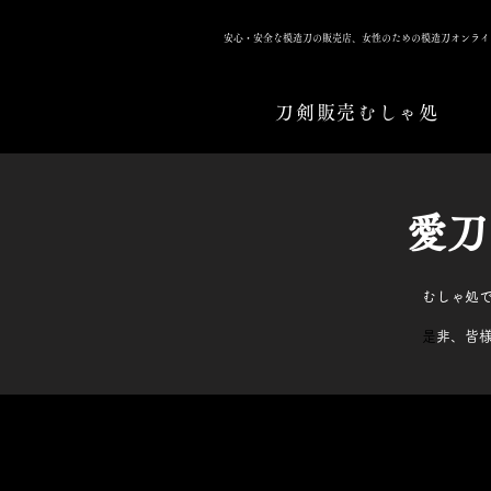
安心・安全な模造刀の販売店、女性のための模造刀オンライ
刀剣販売むしゃ処
​愛
むしゃ処
​
是非、皆