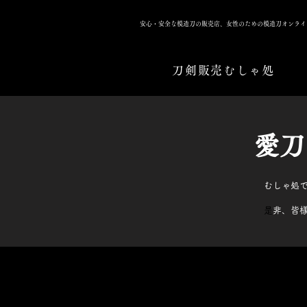
安心・安全な模造刀の販売店、女性のための模造刀オンライ
刀剣販売むしゃ処
​愛
むしゃ処
​
是非、皆