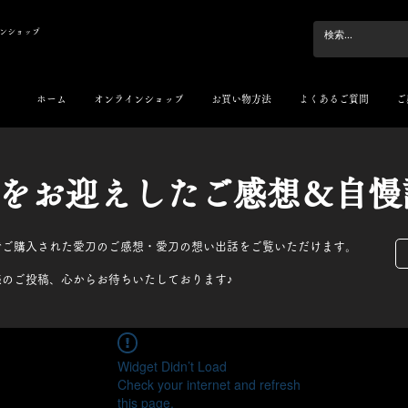
ンショップ
ホーム
オンラインショップ
お買い物方法
よくあるご質問
ご
刀をお迎えしたご感想＆自慢
でご購入された愛刀のご感想・愛刀の想い出話をご覧いただけます。
様のご投稿、心からお待ちいたしております♪
Widget Didn’t Load
Check your internet and refresh
this page.