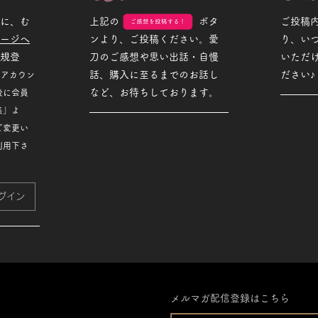
めに、む
上記の ボタ
ご投稿
ページへ
ンより、ご投稿ください。愛
り、い
新規登
刀のご感想や思い出話・自慢
いただ
話、購入に至るまでのお話し
ださい♪
Sアカウン
など、お待ちしております。
後に会員
集」よ
ご変更い
利用下さ
グイン
メルマガ配信登録はこちら