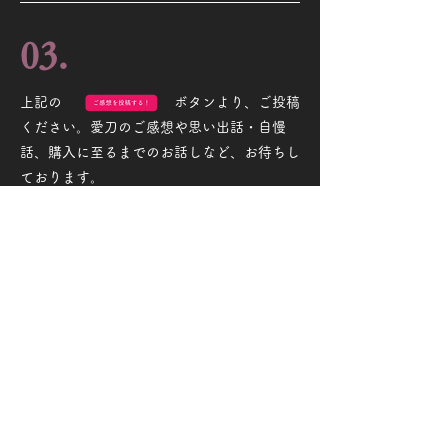
03.
上記の ボタンより、ご投稿
ください。愛刀のご感想や思い出話・自慢
話、購入に至るまでのお話しなど、お待ちし
ております。
04.
ご投稿内容は、会員ページより、いつでも編
集・削除していただけますので、ご安心くだ
さい♪