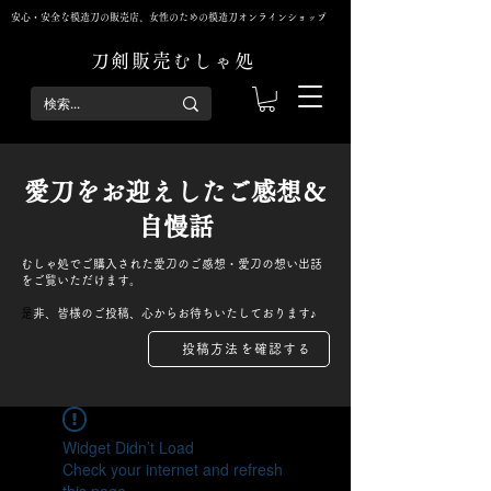
安心・安全な模造刀の販売店、女性のための模造刀オンラインショップ
刀剣販売むしゃ処
​愛刀をお迎えしたご感想＆
自慢話
むしゃ処でご購入された愛刀のご感想・愛刀の想い出話
をご覧いただけます。
​
是非、皆様のご投稿、心からお待ちいたしております♪
投稿方法を確認する
Widget Didn’t Load
Check your internet and refresh
this page.