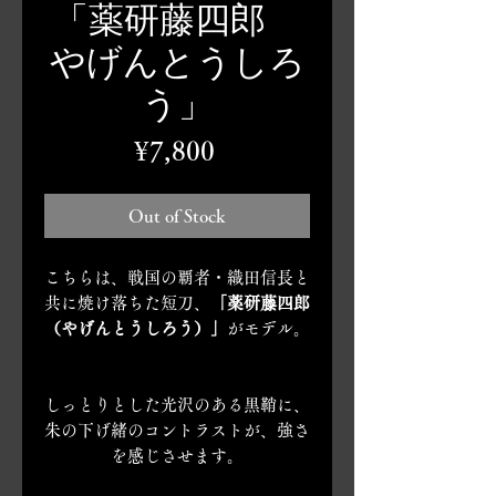
「薬研藤四郎
やげんとうしろ
う」
Price
¥7,800
Out of Stock
こちらは、戦国の覇者・織田信長と
共に焼け落ちた短刀、
「薬研藤四郎
（やげんとうしろう）」
がモデル。
しっとりとした光沢のある黒鞘に、
朱の下げ緒のコントラストが、強さ
を感じさせます。