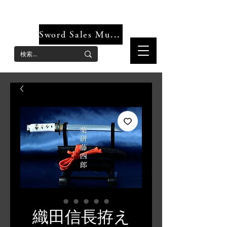
Reliable and safe imitation sword store, imitation sword online shop for
women
Sword Sales Musha-dokoro
織田信長拵え