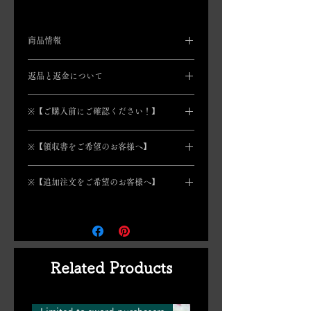
商品情報
※「薬研藤四郎」の特製刀袋はご一緒
返品と返金について
にいかがですか？
「付属品一覧」より、ご購入いただけ
原則、お客様都合での返品・交換は承
ます。
※【ご購入前にご確認ください！】
っておりません。
下記の場合のみ、返品・交換を承らせ
一つ一つ職人の手で製作されてい
※サイズ：全長約３１cm（刃渡約２
ていただきます。
※【領収書をご希望のお客様へ】
るので、小さな傷や部分的に塗り
０．５cm）、重さ：約３８５g
不良品
むら・変色が見受けられたり、色
SDGsによるペーパーレス化を実践す
​配送時の破損
味など多少写真と異なる場合がご
※素材：鞘は木製（朴木）、柄（鮫
※【追加注文をご希望のお客様へ】
るために、
明細書・領収書・模造刀証
注文したのと違うものが届いた
ざいます。あらかじめご了承くだ
肌）は樹脂製、鍔・刀身・金具は金属
明書は同梱いたしておりません。
​返品・交換の希望は、
商品到着より必
追加注文（同梱発送）につきまして
さい。
（亜鉛合金）、下緒は人絹
領収書（もしくは明細書）をご希望の
ず７日以内
に、メールもしくはお問い
は、「お買い物方法」の「合計２点以
手作業での製作上、鯉口の固さ
お客様は、後日データでお送りさせて
合わせフォームよりご連絡ください。
上の商品をご購入のお客様へ」をご覧
に、個体差がございます。
ご希望
いただきます
ので、メールにてお申し
（​特に配送時の破損につきましては、
ください。
の方は、ご注文の際に「かため」
出いただき、ご自身での印刷をお願い
宅配会社への７日以内のご連絡が必要
Related Products
もしくは「ゆるめ」の、いずれか
申し上げます。
となり、間に合わなかった場合には、
をお伝え願います。
（「少しゆる
また、
刀をご購入のお客様に限り、
撮
当社からも補償致しかねますのでご注
め」等の曖昧な表現はご対応致し
影時のお持ち歩きや、海外発送の際に
意ください。）