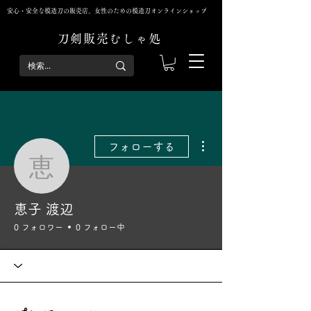
安心・安全な模造刀の販売店、女性のための模造刀オンラインショップ
刀剣販売むしゃ処
その他
フォローする
恵子 渡辺
恵子 渡辺
0 フォロワー
0 フォロー中