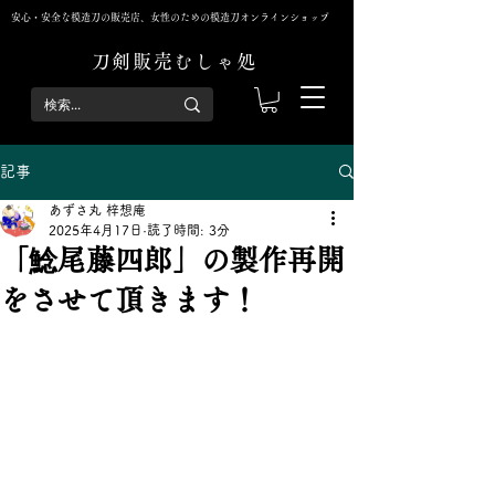
安心・安全な模造刀の販売店、女性のための模造刀オンラインショップ
刀剣販売むしゃ処
記事
あずさ丸 梓想庵
2025年4月17日
読了時間: 3分
「鯰尾藤四郎」の製作再開
をさせて頂きます！