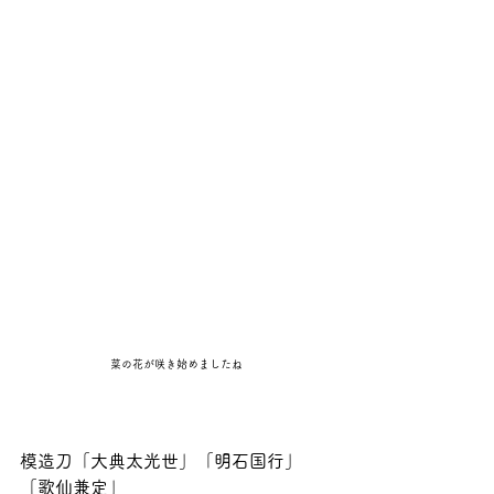
菜の花が咲き始めましたね
模造刀「大典太光世」「明石国行」
「歌仙兼定」