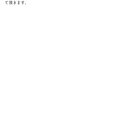
て頂きます。
このたびもどうぞ宜しくお願い致しま
す。
すべて表示
最新記事