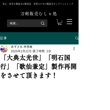
安心・安全な模造刀の販売店、女性のための模造刀オンラインショップ
刀剣販売むしゃ処
記事
あずさ丸 梓想庵
2025年2月22日
読了時間: 2分
「大典太光世」「明石国
行」「歌仙兼定」製作再開
をさせて頂きます！