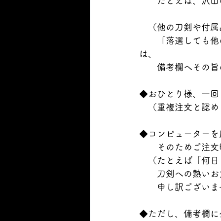
　　たとえば、沢山
　（他の刀剣や付属
　　「落選しても他
は、
　　備考欄へその旨
◆おひとり様、一回
　（重複注文と認め
◆コンピューターを
　　そのためご注文
　（たとえば「何日
　　刀剣への熱いお
　　申し訳ございま
◆ただし、備考欄に