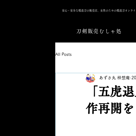
安心・安全な模造刀の販売店、女性のための模造刀オンライ
刀剣販売むしゃ処
All Posts
あずさ丸 梓想庵
2
「五虎退
作再開を