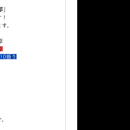
郎」
す！
ます。
り
り
10振り
せ。