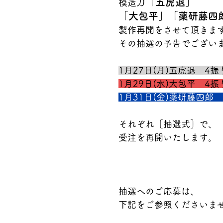
「五虎退」
模造刀
「大包平」「薬研藤四
製作再開をさせて頂きま
その抽選の予告でござい
1月27日(月)五虎退　4振
1月29日(水)大包平　4振
1月31日(金)薬研藤四郎　
それぞれ［抽選式］で、
受注を再開いたします。
抽選へのご応募は、
下記をご参照くださいま