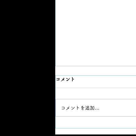
コメント
コメントを追加…
「山姥切国広」の製作再開を