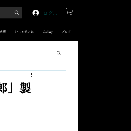
ログイン
感想
むしゃ処とは
Gallary
ブログ
郎」製