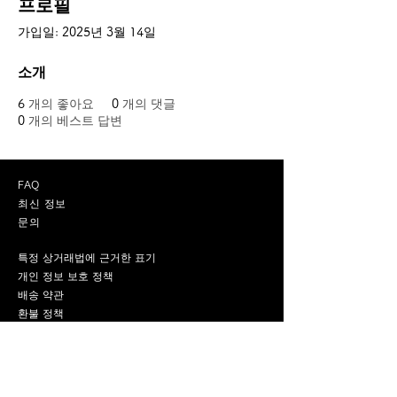
프로필
가입일: 2025년 3월 14일
소개
6
개의 좋아요
0
개의 댓글
0
개의 베스트 답변
FAQ
최신 정보
문의
특정 상거래법에 근거한 표기
개인 정보 보호 정책
배송 약관
환불 정책
쿠키 정책
메일 매거진 배포 등록은 여기