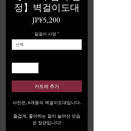
정】벽걸이도대
가
JP¥5,200
격
칼걸이 사양
*
수량
*
카트에 추가
사진은, 6개용의 벽걸이도대입니다.
즐겁게, 좋아하는 칼이 늘어선 모습
은 장관입니다!