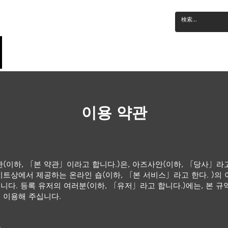
TOP
온라인 상점
쇼핑 방법
자주 묻는 질문
감상
어
이용 약관
관(이하, 「본 약관」이라고 합니다.)은, 아즈사안(이하, 「당사」라고
이트상에서 제공하는 온라인 숍(이하, 「본 서비스」라고 한다. )의
니다. 등록 유저의 여러분(이하, 「유저」라고 합니다.)에는, 본 규
 이용해 주십니다.