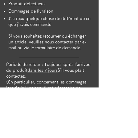
Produit defectueux
​Dommages de livraison
J'ai reçu quelque chose de différent de ce
que j'avais commandé
​Si vous souhaitez retourner ou échanger
un article, veuillez nous contacter par e-
mail ou via le formulaire de demande.
Période de retour : Toujours après l'arrivée
du produit
dans les 7 jours
S'il vous plaît
contactez.
(​En particulier, concernant les dommages
lors de la livraison, il est nécessaire de
contacter la société de messagerie dans les
7 jours, et si vous n'arrivez pas à temps,
nous ne pourrons pas vous indemniser. s'il
vous plaît. )
Frais de retour : Si le produit est
défectueux, le client sera responsable du